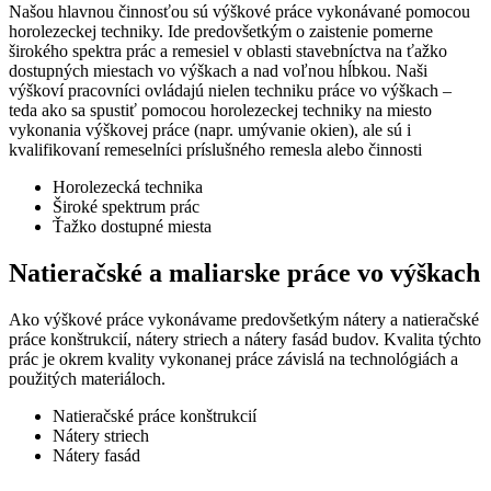
Našou hlavnou činnosťou sú výškové práce vykonávané pomocou
horolezeckej techniky. Ide predovšetkým o zaistenie pomerne
širokého spektra prác a remesiel v oblasti stavebníctva na ťažko
dostupných miestach vo výškach a nad voľnou hĺbkou. Naši
výškoví pracovníci ovládajú nielen techniku práce vo výškach –
teda ako sa spustiť pomocou horolezeckej techniky na miesto
vykonania výškovej práce (napr. umývanie okien), ale sú i
kvalifikovaní remeselníci príslušného remesla alebo činnosti
Horolezecká technika
Široké spektrum prác
Ťažko dostupné miesta
Natieračské a maliarske práce vo výškach
Ako výškové práce vykonávame predovšetkým nátery a natieračské
práce konštrukcií, nátery striech a nátery fasád budov. Kvalita týchto
prác je okrem kvality vykonanej práce závislá na technológiách a
použitých materiáloch.
Natieračské práce konštrukcií
Nátery striech
Nátery fasád