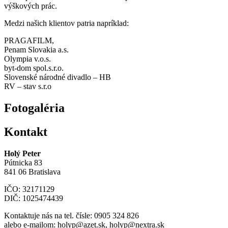
výškových prác.
Medzi našich klientov patria napríklad:
PRAGAFILM,
Penam Slovakia a.s.
Olympia v.o.s.
byt-dom spol.s.r.o.
Slovenské národné divadlo – HB
RV – stav s.r.o
Fotogaléria
Kontakt
Holý Peter
Pútnicka 83
841 06 Bratislava
IČO: 32171129
DIČ: 1025474439
Kontaktuje nás na tel. čísle: 0905 324 826
alebo e-mailom: holyp@azet.sk, holyp@nextra.sk